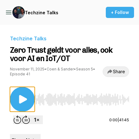
+ Follow
Techzine Talks
Techzine Talks
Zero Trust geldt voor alles, ook
voor AI en IoT/OT
November 11, 2025
•
Coen & Sander
•
Season 5
•
Share
Episode 41
Use Left/Right to seek, Home/End to jump to st
0:00
|
41:45