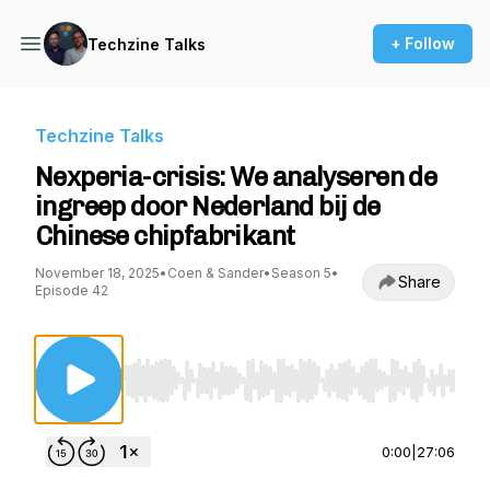
+ Follow
Techzine Talks
Techzine Talks
Nexperia-crisis: We analyseren de
ingreep door Nederland bij de
Chinese chipfabrikant
November 18, 2025
•
Coen & Sander
•
Season 5
•
Share
Episode 42
Use Left/Right to seek, Home/End to jump to st
0:00
|
27:06