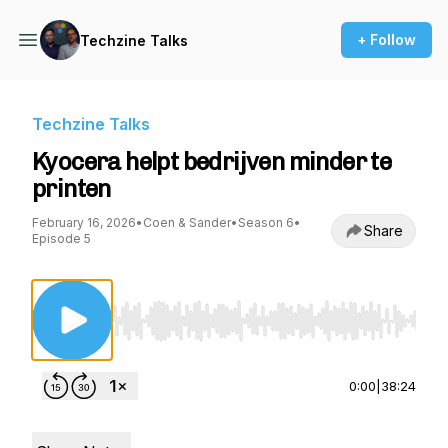
+ Follow
Techzine Talks
Techzine Talks
Kyocera helpt bedrijven minder te
printen
February 16, 2026
•
Coen & Sander
•
Season 6
•
Share
Episode 5
Use Left/Right to seek, Home/End to jump to st
0:00
|
38:24