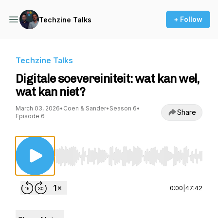
+ Follow
Techzine Talks
Techzine Talks
Digitale soevereiniteit: wat kan wel,
wat kan niet?
March 03, 2026
•
Coen & Sander
•
Season 6
•
Share
Episode 6
Use Left/Right to seek, Home/End to jump to st
0:00
|
47:42