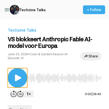
+ Follow
Techzine Talks
Techzine Talks
VS blokkeert Anthropic Fable AI-
model voor Europa
June 23, 2026
•
Coen & Sander
•
Season 6
•
Share
Episode 14
Use Left/Right to seek, Home/End to jump to st
0:00
|
36:45